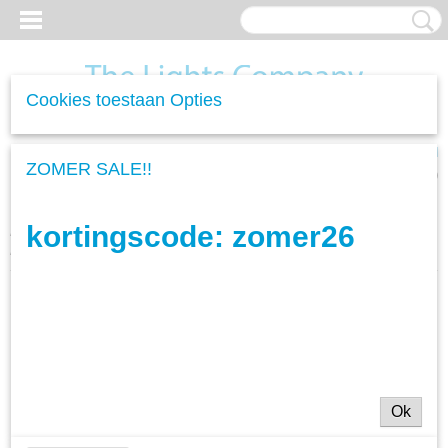
Cookies toestaan Opties
Inloggen
Registreren
UW WINKELWAGEN
ZOMER SALE!!
Geen producten
(0)
kortingscode: zomer26
Home
>
Woonverlichting
>
Tafellampen
>
Tafellamp Rechte Kap
Natural - 1L
Ok