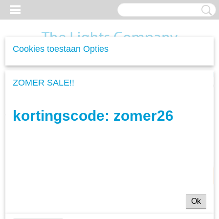
Cookies toestaan Opties
Inloggen
Registreren
UW WINKELWAGEN
ZOMER SALE!!
Geen producten
(0)
kortingscode: zomer26
Home
>
Woonverlichting
>
Tafellampen
>
Tafellamp Turn - 1L
25% korting
Ok