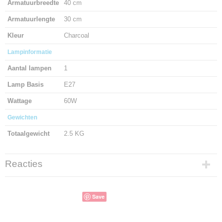
Armatuurbreedte
40 cm
Armatuurlengte
30 cm
Kleur
Charcoal
Lampinformatie
Aantal lampen
1
Lamp Basis
E27
Wattage
60W
Gewichten
Totaalgewicht
2.5 KG
Reacties
Save