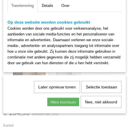
Toestemming
Details
Over
Op deze website worden cookies gebruikt
Cookies worden door ons gebruikt voor verkeersanalyse, het
aanbieden van sociale media-functies en het personaliseren van
informatie en advertenties. Daarnaast verlenen we onze sociale
media-, advertentie- en analysepartners toegang tot informatie over
hoe u onze site gebruikt. Zij kunnen deze informatie gebruiken in
combinatie met andere gegevens die zij mogelijk hebben verzameld
door uw gebruik van hun diensten of die u hen hebt verstrekt.
Later opnieuw tonen
Selectie toestaan
Hanglamp Drift Glass - Amber
Alles toestaan
Nee, niet akkoord
€ 134,95
(inclusief btw 21%)
Aantal