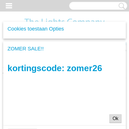
Cookies toestaan Opties
Inloggen
Registreren
UW WINKELWAGEN
ZOMER SALE!!
Geen producten
(0)
kortingscode: zomer26
Home
>
Woonverlichting
>
Hanglampen
>
Hanglamp Drift Glass -
Amber
Ok