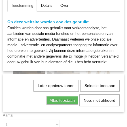
Toestemming
Details
Over
Op deze website worden cookies gebruikt
Cookies worden door ons gebruikt voor verkeersanalyse, het
aanbieden van sociale media-functies en het personaliseren van
1 OP VOORRAAD
informatie en advertenties. Daarnaast verlenen we onze sociale
media-, advertentie- en analysepartners toegang tot informatie over
hoe u onze site gebruikt. Zij kunnen deze informatie gebruiken in
combinatie met andere gegevens die zij mogelijk hebben verzameld
door uw gebruik van hun diensten of die u hen hebt verstrekt.
Later opnieuw tonen
Selectie toestaan
Hanglamp Glas Kegel - 3L
Alles toestaan
Nee, niet akkoord
€ 145,00
€ 165,00
(inclusief btw 21%)
Aantal