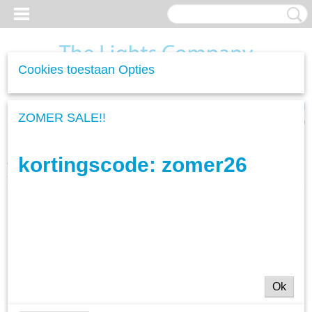
Cookies toestaan Opties
Inloggen
Registreren
UW WINKELWAGEN
ZOMER SALE!!
Geen producten
(0)
kortingscode: zomer26
Home
>
Woonverlichting
>
Hanglampen
>
Hanglamp Bubble
Shaded XL - 2L
Ok