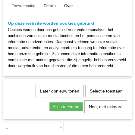
Toestemming
Details
Over
Op deze website worden cookies gebruikt
Cookies worden door ons gebruikt voor verkeersanalyse, het
aanbieden van sociale media-functies en het personaliseren van
informatie en advertenties. Daarnaast verlenen we onze sociale
media-, advertentie- en analysepartners toegang tot informatie over
hoe u onze site gebruikt. Zij kunnen deze informatie gebruiken in
combinatie met andere gegevens die zij mogelijk hebben verzameld
door uw gebruik van hun diensten of die u hen hebt verstrekt.
Hanglamp Punch Ø70
Later opnieuw tonen
Selectie toestaan
€ 390,00
€ 479,00
(inclusief btw 21%)
Alles toestaan
Nee, niet akkoord
Aantal