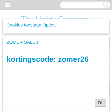
Cookies toestaan Opties
Inloggen
Registreren
UW WINKELWAGEN
ZOMER SALE!!
Geen producten
(0)
kortingscode: zomer26
Home
>
Woonverlichting
>
Hanglampen
>
Hanglamp Punch Ø70
19% korting
Ok