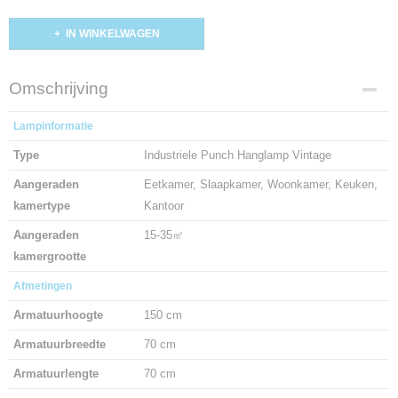
IN WINKELWAGEN
Omschrijving
Lampinformatie
Type
Industriele Punch Hanglamp Vintage
Aangeraden
Eetkamer, Slaapkamer, Woonkamer, Keuken,
kamertype
Kantoor
Aangeraden
15-35㎡
kamergrootte
Afmetingen
Armatuurhoogte
150 cm
Armatuurbreedte
70 cm
Armatuurlengte
70 cm