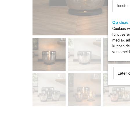
Toeste
Op deze 
Cookies wo
functies e
media-, ad
kunnen dez
verzameld 
Later 