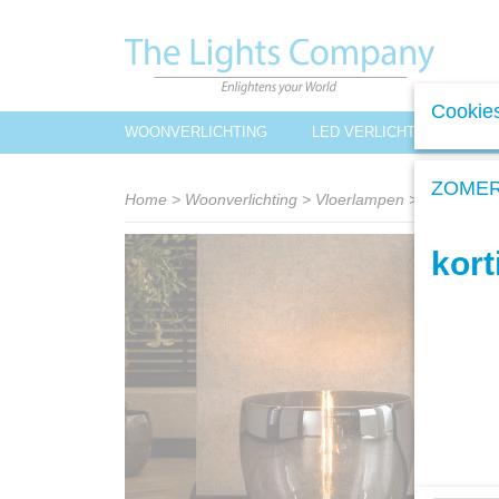
Cookies
WOONVERLICHTING
LED VERLICHTING
L
ZOMER
Home
>
Woonverlichting
>
Vloerlampen
>
Vloerlamp
kor