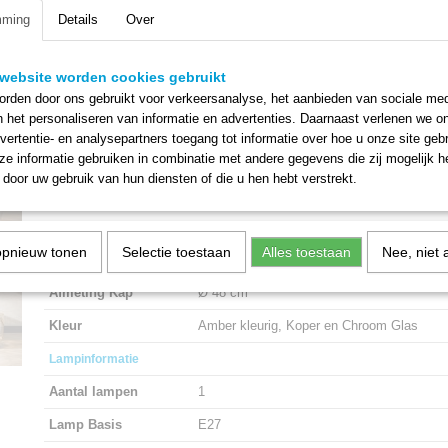
mming
Details
Over
Omschrijving
Type
Vloerlamp - Industrieel - Vintage - Rond - 
website worden cookies gebruikt
rden door ons gebruikt voor verkeersanalyse, het aanbieden van sociale med
Aangeraden
Kantoor, Eetkamer, Woonkamer, Slaapkam
n het personaliseren van informatie en advertenties. Daarnaast verlenen we o
kamertype
Kinderkamer
vertentie- en analysepartners toegang tot informatie over hoe u onze site gebru
e informatie gebruiken in combinatie met andere gegevens die zij mogelijk 
Afmetingen
door uw gebruik van hun diensten of die u hen hebt verstrekt.
Armatuurhoogte
41 cm
Armatuurbreedte
48 cm
opnieuw tonen
Selectie toestaan
Alles toestaan
Nee, niet 
Armatuurlengte
48 cm
Afmeting Kap
Ø 48 cm
Kleur
Amber kleurig, Koper en Chroom Glas
Lampinformatie
Aantal lampen
1
Lamp Basis
E27