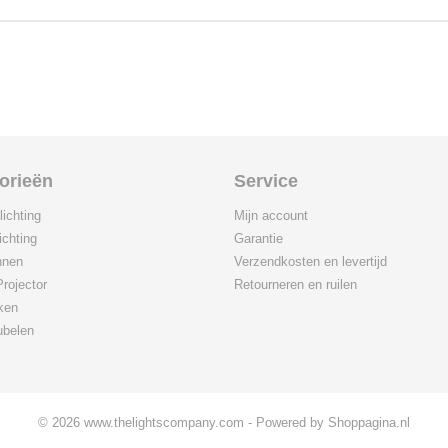
orieën
Service
ichting
Mijn account
ichting
Garantie
nnen
Verzendkosten en levertijd
Projector
Retourneren en ruilen
ken
ubelen
© 2026 www.thelightscompany.com - Powered by Shoppagina.nl