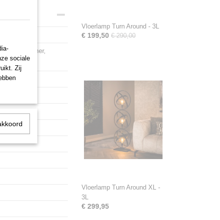
Vloerlamp Turn Around - 3L
Glass
€ 199,50
€ 290,00
ia-
er, Hobbykamer,
nze sociale
ikt. Zij
hebben
akkoord
Vloerlamp Turn Around XL -
3L
€ 299,95