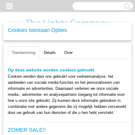
Cookies toestaan Opties
Inloggen
Registreren
UW WINKELWAGEN
Toestemming
Details
Over
Geen producten
(0)
Home
>
Woonverlichting
>
Plafondlampen
>
Plafondlamp Bar 5L /
Op deze website worden cookies gebruikt
Sienna bruin
Cookies worden door ons gebruikt voor verkeersanalyse, het
aanbieden van sociale media-functies en het personaliseren van
informatie en advertenties. Daarnaast verlenen we onze sociale
media-, advertentie- en analysepartners toegang tot informatie over
hoe u onze site gebruikt. Zij kunnen deze informatie gebruiken in
combinatie met andere gegevens die zij mogelijk hebben verzameld
door uw gebruik van hun diensten of die u hen hebt verstrekt.
ZOMER SALE!!