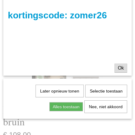
kortingscode: zomer26
Ok
Later opnieuw tonen
Selectie toestaan
Plafondlamp Bar 5L / Sienna
Alles toestaan
Nee, niet akkoord
bruin
€ 108,00