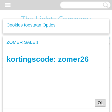
Cookies toestaan Opties
Inloggen
Registreren
UW WINKELWAGEN
ZOMER SALE!!
Geen producten
(0)
kortingscode: zomer26
Home
>
Woonverlichting
>
Plafondlampen
>
Plafondlamp Gold Mix
- 3L
Ok