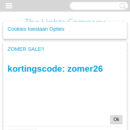
Cookies toestaan Opties
Inloggen
Registreren
UW WINKELWAGEN
ZOMER SALE!!
Geen producten
(0)
kortingscode: zomer26
Home
>
Woonverlichting
>
Plafondlampen
>
Plafondlamp Elevate
Amber Glass - 1L
Ok