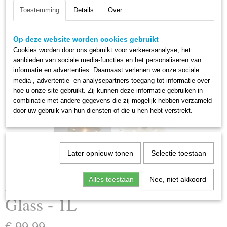
Toestemming
Details
Over
Op deze website worden cookies gebruikt
Cookies worden door ons gebruikt voor verkeersanalyse, het
aanbieden van sociale media-functies en het personaliseren van
informatie en advertenties. Daarnaast verlenen we onze sociale
media-, advertentie- en analysepartners toegang tot informatie over
hoe u onze site gebruikt. Zij kunnen deze informatie gebruiken in
combinatie met andere gegevens die zij mogelijk hebben verzameld
door uw gebruik van hun diensten of die u hen hebt verstrekt.
Later opnieuw tonen
Selectie toestaan
Plafondlamp Elevate Amber
Alles toestaan
Nee, niet akkoord
Glass - 1L
€ 99,99