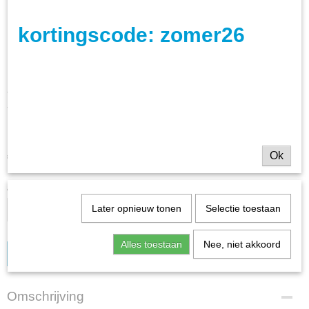
kortingscode: zomer26
LED TL Buis T8 120 cm -
20W - Warm Wit
€ 25,50
Ok
(inclusief btw 21%)
Aantal
Later opnieuw tonen
Selectie toestaan
Alles toestaan
Nee, niet akkoord
IN WINKELWAGEN
Omschrijving