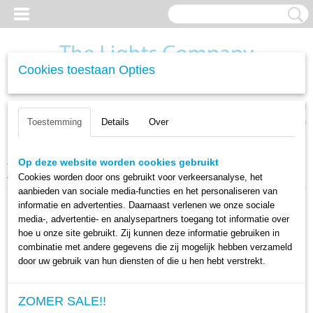
Cookies toestaan Opties
Inloggen
Registreren
UW WINKELWAGEN
Toestemming
Details
Over
Geen producten
(0)
Home
>
Lichtbronnen
>
LED TL Buizen
>
LED TL Buis T8 120 cm -
Op deze website worden cookies gebruikt
20W - Warm Wit
Cookies worden door ons gebruikt voor verkeersanalyse, het
aanbieden van sociale media-functies en het personaliseren van
informatie en advertenties. Daarnaast verlenen we onze sociale
media-, advertentie- en analysepartners toegang tot informatie over
hoe u onze site gebruikt. Zij kunnen deze informatie gebruiken in
combinatie met andere gegevens die zij mogelijk hebben verzameld
door uw gebruik van hun diensten of die u hen hebt verstrekt.
ZOMER SALE!!