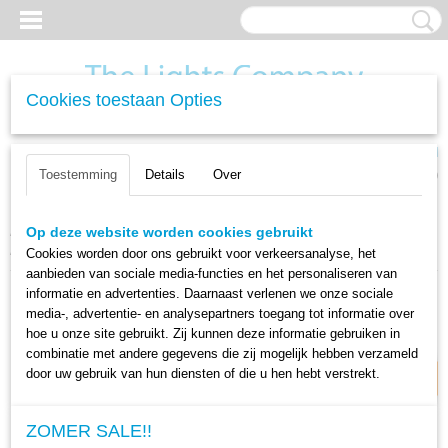
Cookies toestaan Opties
Inloggen
Registreren
UW WINKELWAGEN
Toestemming
Details
Over
Geen producten
(0)
Home
>
LED verlichting
>
LED Plafondlampen
>
Plafondlamp
Op deze website worden cookies gebruikt
Piazza Zwart 42cm - Dimbaar
Cookies worden door ons gebruikt voor verkeersanalyse, het
aanbieden van sociale media-functies en het personaliseren van
informatie en advertenties. Daarnaast verlenen we onze sociale
25% korting
media-, advertentie- en analysepartners toegang tot informatie over
hoe u onze site gebruikt. Zij kunnen deze informatie gebruiken in
combinatie met andere gegevens die zij mogelijk hebben verzameld
door uw gebruik van hun diensten of die u hen hebt verstrekt.
ZOMER SALE!!