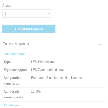
Aantal
IN WINKELWAGEN
Omschrijving
Lampinformatie
Type
LED Plafondlamp
Eigenschappen
LED Zwart plafondlamp
Aangeraden
Eetkamer, Slaapkamer, Hal, Kantoor
kamertype
Aangeraden
15-30㎡
kamergrootte
Afmetingen