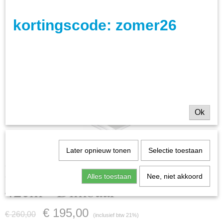
kortingscode: zomer26
Ok
Later opnieuw tonen
Selectie toestaan
Plafondlamp Piazza Zwart
Alles toestaan
Nee, niet akkoord
42cm - Dimbaar
€ 195,00
€ 260,00
(inclusief btw 21%)