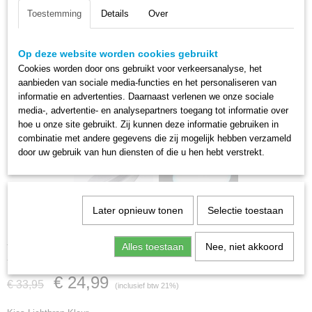
Toestemming
Details
Over
Op deze website worden cookies gebruikt
Cookies worden door ons gebruikt voor verkeersanalyse, het
aanbieden van sociale media-functies en het personaliseren van
informatie en advertenties. Daarnaast verlenen we onze sociale
media-, advertentie- en analysepartners toegang tot informatie over
hoe u onze site gebruikt. Zij kunnen deze informatie gebruiken in
combinatie met andere gegevens die zij mogelijk hebben verzameld
door uw gebruik van hun diensten of die u hen hebt verstrekt.
Later opnieuw tonen
Selectie toestaan
Led Plafondlamp Serie 112
Alles toestaan
Nee, niet akkoord
€ 24,99
€ 33,95
(inclusief btw 21%)