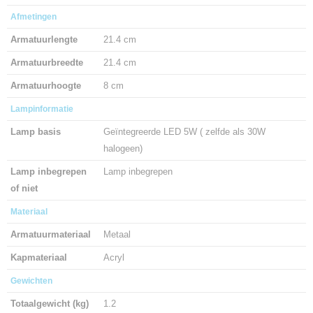
Afmetingen
Armatuurlengte
21.4 cm
Armatuurbreedte
21.4 cm
Armatuurhoogte
8 cm
Lampinformatie
Lamp basis
Geïntegreerde LED 5W ( zelfde als 30W
halogeen)
Lamp inbegrepen
Lamp inbegrepen
of niet
Materiaal
Armatuurmateriaal
Metaal
Kapmateriaal
Acryl
Gewichten
Totaalgewicht (kg)
1.2