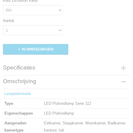
Kies Lichtbron Kleur
Aantal
IN WINKELWAGEN
Specificaties
Productcode
Omschrijving
258-18
Lampinformatie
Type
LED Plafondlamp Serie 112
Eigenschappen
LED Plafondlamp
Aangeraden
Eetkamer, Slaapkamer, Woonkamer, Badkamer,
kamertype
kantoor, hal