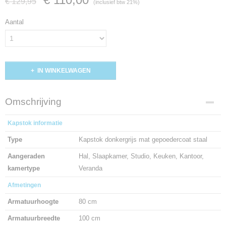
€ 129,95
(inclusief btw 21%)
Aantal
IN WINKELWAGEN
Omschrijving
Kapstok informatie
Type
Kapstok donkergrijs mat gepoedercoat staal
Aangeraden
Hal, Slaapkamer, Studio, Keuken, Kantoor,
kamertype
Veranda
Afmetingen
Armatuurhoogte
80 cm
Armatuurbreedte
100 cm