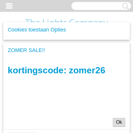
Cookies toestaan Opties
Inloggen
Registreren
UW WINKELWAGEN
ZOMER SALE!!
Geen producten
(0)
kortingscode: zomer26
Home
>
Kapstokken
>
Kapstok Edge - 5 Haken
Ok